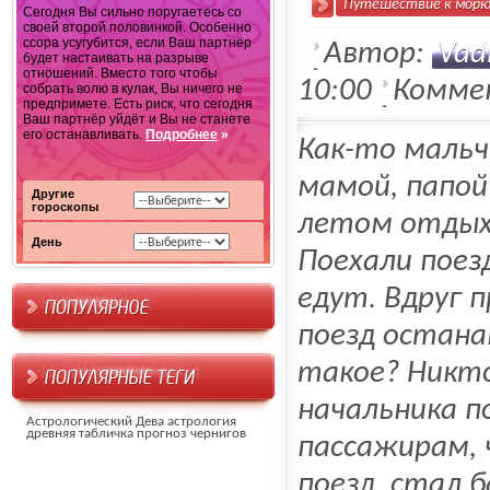
Путешествие к мор
Сегодня Вы сильно поругаетесь со
своей второй половинкой. Особенно
ссора усугубится, если Ваш партнёр
Автор:
Vad
будет настаивать на разрыве
отношений. Вместо того чтобы
10:00
Комме
собрать волю в кулак, Вы ничего не
предпримете. Есть риск, что сегодня
Ваш партнёр уйдёт и Вы не станете
его останавливать.
Подробнее
»
Как-то мальч
мамой, папой
Другие
гороскопы
летом отдых
День
Поехали поез
едут. Вдруг 
поезд остана
такое? Никто
начальника п
Астрологический
Дева
астрология
древняя табличка
прогноз
чернигов
пассажирам, 
поезд, стал 