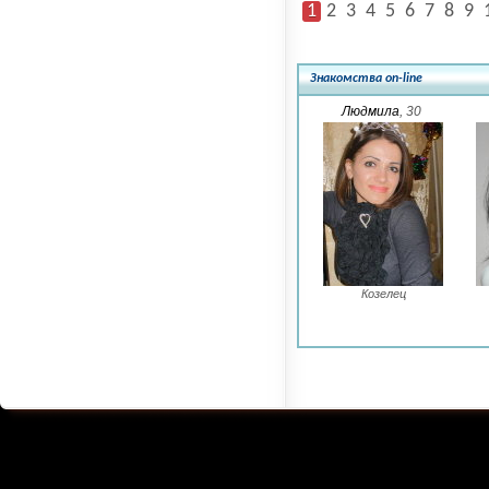
1
2
3
4
5
6
7
8
9
Знакомства on-line
Людмила
, 30
Козелец