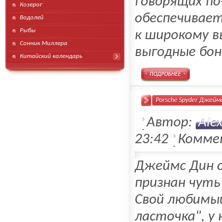
говорящих по
Козерог
обеспечивает
Водолей
Рыбы
к широкому в
Сонник Миллера
выгодные бон
Китайский календарь
Подробнее
Porsche Spyder Джейм
Автор:
Ale
23:42
Комме
Джеймс Дин о
признан чуть
Свой любимый
ласточка", у