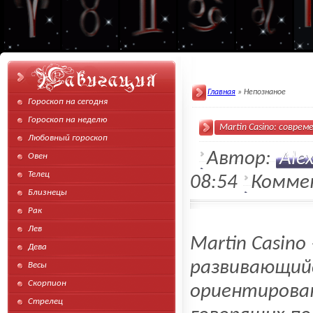
сайта
Главная
» Непознаное
Гороскоп на сегодня
Гороскоп на неделю
Martin Casino: совре
Любовный гороскоп
Автор:
Ale
Овен
Телец
08:54
Комме
Близнецы
Рак
Лев
Martin Casin
Дева
развивающийс
Весы
Скорпион
ориентирован
Стрелец